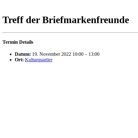
Treff der Briefmarkenfreunde
Termin Details
Datum:
19. November 2022 10:00
–
13:00
Ort:
Kulturquartier
Tausch- und Informationstreffen
Wenn Sie Briefmarken bestaunen, sich über diese austauschen wollen
Kulturquartiers.
Eintritt: frei
Die nächsten Veranstaltungen
Puppenspielwochen: Cornelia Fritzsche mit „In Kaspers Küche i
Vernissage und Künstlerinnengespräch „VERLORENES, 
„Vom Hüten und vom Tanzen“ – Landesjugendjazzorchester & 