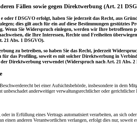
nderen Fällen sowie gegen Direktwerbung (Art. 21 DS
 e oder f DSGVO erfolgt, haben Sie jederzeit das Recht, aus Gründ
en; dies gilt auch für ein auf diese Bestimmungen gestütztes Prof
. Wenn Sie Widerspruch einlegen, werden wir Ihre betroffenen pe
achweisen, die Ihre Interessen, Rechte und Freiheiten überwiege
t. 21 Abs. 1 DSGVO).
bung zu betreiben, so haben Sie das Recht, jederzeit Widerspruc
 für das Profiling, soweit es mit solcher Direktwerbung in Verbi
 der Direktwerbung verwendet (Widerspruch nach Art. 21 Abs. 
e
schwerderecht bei einer Aufsichtsbehörde, insbesondere in dem Mitgli
 unbeschadet anderweitiger verwaltungsrechtlicher oder gerichtlicher 
oder in Erfüllung eines Vertrags automatisiert verarbeiten, an sich od
n einen anderen Verantwortlichen verlangen, erfolgt dies nur, soweit e