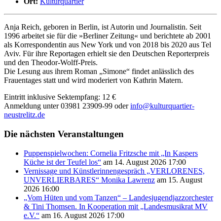
Ort:
Kulturquartier
Anja Reich, geboren in Berlin, ist Autorin und Journalistin. Seit
1996 arbeitet sie für die »Berliner Zeitung« und berichtete ab 2001
als Korrespondentin aus New York und von 2018 bis 2020 aus Tel
Aviv. Für ihre Reportagen erhielt sie den Deutschen Reporterpreis
und den Theodor-Wolff-Preis.
Die Lesung aus ihrem Roman „Simone“ findet anlässlich des
Frauentages statt und wird moderiert von Kathrin Matern.
Eintritt inklusive Sektempfang: 12 €
Anmeldung unter 03981 23909-99 oder
info@kulturquartier-
neustrelitz.de
Die nächsten Veranstaltungen
Puppenspielwochen: Cornelia Fritzsche mit „In Kaspers
Küche ist der Teufel los“
am 14. August 2026 17:00
Vernissage und Künstlerinnengespräch „VERLORENES,
UNVERLIERBARES“ Monika Lawrenz
am 15. August
2026 16:00
„Vom Hüten und vom Tanzen“ – Landesjugendjazzorchester
& Tini Thomsen. In Kooperation mit „Landesmusikrat MV
e.V.“
am 16. August 2026 17:00