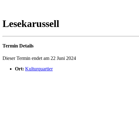
Lesekarussell
Termin Details
Dieser Termin endet am 22 Juni 2024
Ort:
Kulturquartier
Das Lesekarussell eröffnet Möglichkeiten, die schlummernde Leselus
Geschichten!
Bei Fragen können Sie uns gerne kontaktieren:
stadtbibliothek@kultur
Die nächsten Veranstaltungen
Puppenspielwochen: Cornelia Fritzsche mit „In Kaspers Küche i