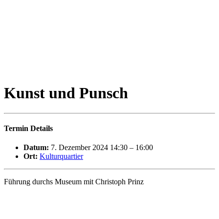
Kunst und Punsch
Termin Details
Datum:
7. Dezember 2024 14:30
–
16:00
Ort:
Kulturquartier
Führung durchs Museum mit Christoph Prinz
Das Kulturquartier lädt am zweiten Adventssamstag zu „Kunst und
Punsch“ mit Christoph Prinz ein. Das vorweihnachtlich-
unterhaltsame Programm startet um 14.30 Uhr im Café bei einem