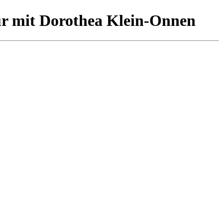
ur mit Dorothea Klein-Onnen
 Das Kulturquartier bietet mit „Hallo Feierabend!“ ein neues
rtier – inkl. einem Blick hinter die Kulissen.
August 2026 17:00