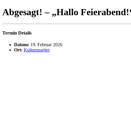
Abgesagt! – „Hallo Feierabend
Termin Details
Datum:
19. Februar 2026
Ort:
Kulturquartier
Veranstaltung abgesagt, Nachholtermin folgt!
Wäre es nicht schön, den Arbeitstag ganz entspannt bei einem leckere
Vermittlungsangebot an: Geschäftsführerin Dorothea Klein-Onnen komm
Die nächsten Veranstaltungen
Puppenspielwochen: Cornelia Fritzsche mit „In Kaspers Küche i
Vernissage und Künstlerinnengespräch „VERLORENES, 
„Vom Hüten und vom Tanzen“ – Landesjugendjazzorchester & 