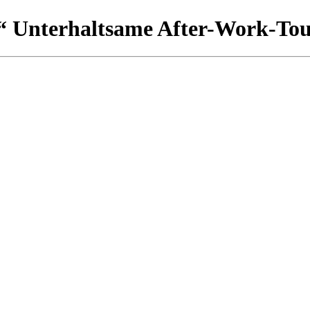
!“ Unterhaltsame After-Work-To
n Snack und Getränk plus Kulturgenuss hinter sich zu lassen? Dann los!
t mit den Gästen ins Gespräch und führt nebenbei durch das Kulturqua
st der Teufel los“
am 14. August 2026 17:00
UNVERLIERBARES“ Monika Lawrenz
am 15. August 2026 16:00
Tini Thomsen. In Kooperation mit „Landesmusikrat MV e.V.“
am 16. 