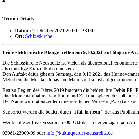
Termin Details
Datum:
9. Oktober 2021 20:00
–
23:00
Ort:
Schlosskirche
Feine elektronische Klänge treffen am 9.10.2021 auf filigrane Arc
Die Schlosskirche Neustrelitz ist Vielen als überregional renommierte 
als einmalige Konzertkulisse nutzen.
Den Auftakt dafür gibt am Samstag, den 9.10.2021 das Hannoverane
Melodien, die Musiker Jonas und Marius mit selbst aufgenommenen 
Erst zu Beginn des Jahres 2019 brachten die beiden ihre Debüt EP “Exp
eine Momentaufnahme von Raum und Zeit und spielen deshalb ausschlie
Der Name würdigt außerdem ihre nördlichen Wurzeln (Polar) als auch
Supportet werden die beiden durch „
i fall in neon
“, der das Publikum
Wer bei dieser Live-Session am 09. Oktober in der einzigartigen Archit
03981-23909-99 oder
info@kulturquartier-neustrelitz.de