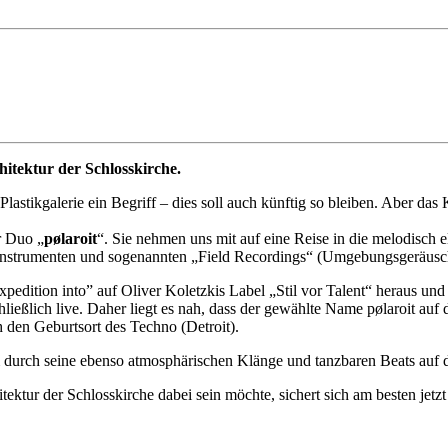
hitektur der Schlosskirche.
Plastikgalerie ein Begriff – dies soll auch künftig so bleiben. Aber da
r Duo „
pølaroit
“. Sie nehmen uns mit auf eine Reise in die melodisch
Instrumenten und sogenannten „Field Recordings“ (Umgebungsgeräusc
edition into” auf Oliver Koletzkis Label „Stil vor Talent“ heraus und 
ßlich live. Daher liegt es nah, dass der gewählte Name pølaroit auf 
 den Geburtsort des Techno (Detroit).
 durch seine ebenso atmosphärischen Klänge und tanzbaren Beats auf da
ektur der Schlosskirche dabei sein möchte, sichert sich am besten jetzt