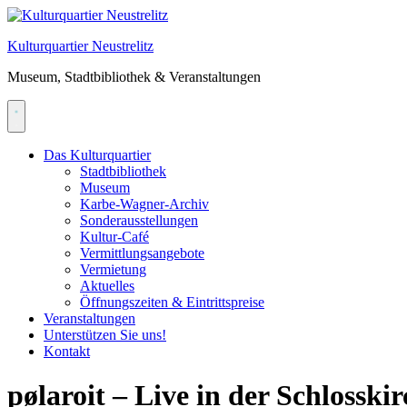
Skip
to
Kulturquartier Neustrelitz
content
Museum, Stadtbibliothek & Veranstaltungen
Das Kulturquartier
Stadtbibliothek
Museum
Karbe-Wagner-Archiv
Sonderausstellungen
Kultur-Café
Vermittlungsangebote
Vermietung
Aktuelles
Öffnungszeiten & Eintrittspreise
Veranstaltungen
Unterstützen Sie uns!
Kontakt
pølaroit – Live in der Schlosskir