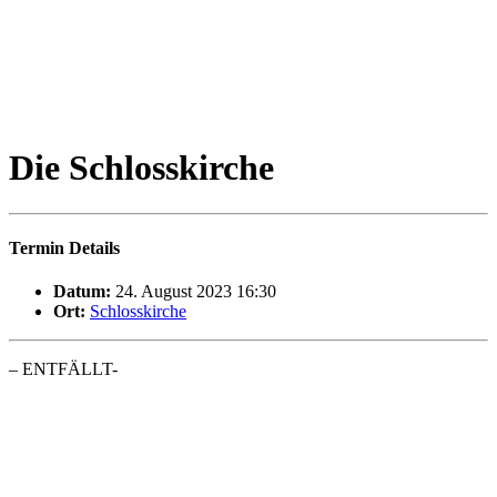
Die Schlosskirche
Termin Details
Datum:
24. August 2023 16:30
Ort:
Schlosskirche
– ENTFÄLLT-
Führung mit Museumsmitarbeiter Patryk Tomala
Die Schlosskirche ist das prominenteste Baudenkmal des
Baumeisters Friedrich Wilhelm Buttel in Neustrelitz. Bei der Tour
erfahren Sie Wissenswertes zur Geschichte, Architektur und